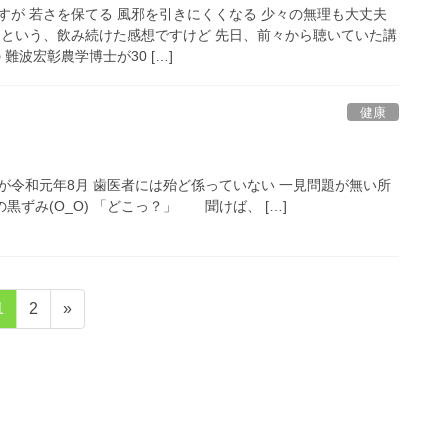
すが 若さを保てる 風邪を引きにくくなる 少々の無理も大丈夫
 という、飲み続けた感想ですけど 先日、前々から聴いていた講
難波宏彰農学博士が30 […]
健康
が令和元年8月 歯医者には殆ど係っていない 一見問題が無い所
黒ずみ(O_O) 「どこっ？」 聞けば、 […]
固
固
1
2
»
定
定
ペ
ペ
ー
ー
ジ
ジ