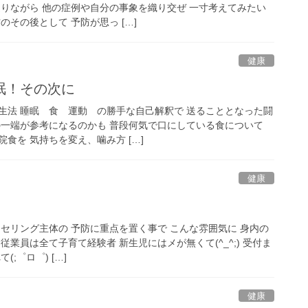
返りながら 他の症例や自分の事象を織り交ぜ 一寸考えてみたい
のその後として 予防が思っ […]
健康
眠！その次に
生法 睡眠 食 運動 の勝手な自己解釈で 送ることとなった闘
の一端が参考になるのかも 普段何気で口にしている食について
食を 気持ちを変え、噛み方 […]
健康
セリング主体の 予防に重点を置く事で こんな雰囲気に 身内の
従業員は全て子育て経験者 新生児にはメが無くて(^_^;) 受付ま
;゜ロ゜) […]
健康