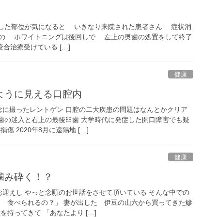
抜歯した部位が気になると いきなり来院された患者さん 症状消
の ホワイトニングは後回しで 左上の奥歯の処置をして終了
咬合治療受けている […]
健康
ように見える口腔内
念に撮ったレントゲン 口腔の二大疾患の問題はなんとかクリア
の歯の迷入と右上の最後臼歯 大学時代に発症した開口障害でも疑
傷 2020年8月に遠隔地 […]
健康
噛み砕く！？
お迎えし やっと念願のお世話をさせて頂いている そんな中での
？ 食べられるの？」 妻が出した 伊豆の山六から買ってきた鰺
を持ってきて 「あなたより […]