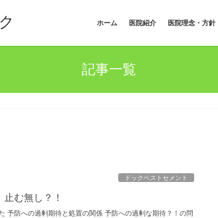
ク
ホーム
医院紹介
医院理念・方針
記事一覧
ドックベストセメント
 止む無し？！
た 予防への過剰期待と処置の関係 予防への過剰な期待？！の問