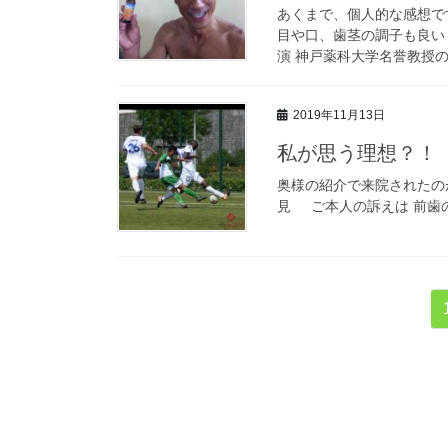
あくまで、個人的な感想で
目や口、歯茎の調子も良い
演 神戸薬科大学名誉教授の 
2019年11月13日
私が思う理想？！
奥様の紹介で来院されたの
見 ご本人の訴えは 前歯の
投
稿
の
ペ
ー