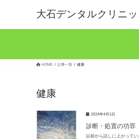
コ
ナ
ン
ビ
大石デンタルクリニッ
テ
ゲ
ン
ー
ツ
シ
へ
ョ
ス
ン
キ
に
ッ
移
HOME
記事一覧
健康
プ
動
健康
2024年4月1日
診断・処置の功罪
以前から話しに上がってい