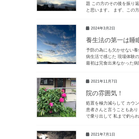
題 この方のその後を振り
と思います。 まず、この方
2024年3月2日
養生法の第一は睡
予防の為にも欠かせない養
病生活で感じた 現場体験
最初は完食出来なかった病院
2021年11月7日
院の雰囲気！
処置を極力減らして カウン
患者さんと言うこともあり 
で乗り出して 私まで釣られて(
2021年7月1日