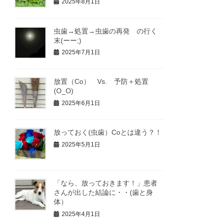
2025年8月1日
虫歯→処置→虫歯の再発 の行く
末(ーー;)
2025年7月1日
放置（Co） Vs. 予防＋処置
(O_O)
2025年6月1日
放っておく(虫歯）Coとは違う？！
2025年5月1日
「なら、放っておきます！」患者
さんが出した結論に・・(歯と身
体）
2025年4月1日