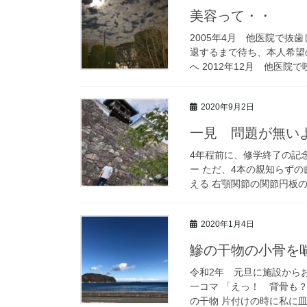
美容って・・
2005年4月 他医院で
退するまで待ち、本人希望
へ 2012年12月 他医院で
2020年9月2日
一見 問題が無い
4年程前に、修学終了の記
ー ただ、4本の親知らず
える 右顎関節の関節円板の損
2020年1月4日
鰺の干物の小骨を
令和2年 元旦に施設から
一コマ 「えっ！ 背骨も
の干物 片付けの時に私に皿